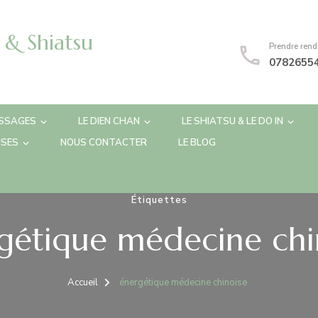
& Shiatsu
Prendre rend
0782655
SSAGES
LE DIEN CHAN
LE SHIATSU & LE DO IN
ISES
NOUS CONTACTER
LE BLOG
Étiquettes
gétique médecine chi
Accueil
énergétique médecine chinoise