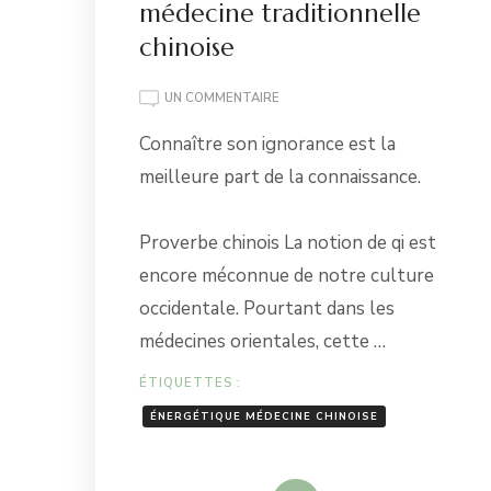
médecine traditionnelle
chinoise
SUR
UN COMMENTAIRE
L’ÉNERGIE
Connaître son ignorance est la
SELON
LA
meilleure part de la connaissance.
MÉDECINE
TRADITIONNELLE
CHINOISE
Proverbe chinois La notion de qi est
encore méconnue de notre culture
occidentale. Pourtant dans les
médecines orientales, cette …
ÉTIQUETTES :
ÉNERGÉTIQUE MÉDECINE CHINOISE