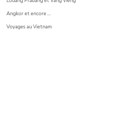
Louang Prabang et Vang Vieng
Angkor et encore …
Voyages au Vietnam