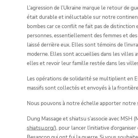
L’agression de l’Ukraine marque le retour de gu
était durable et inéluctable sur notre continent
bombes car ce conflit ne fait pas de distinction 
personnes, essentiellement des femmes et des 
laissé derrière eux. Elles sont témoins de l’inv
moderne. Elles sont accueillies dans les villes a
elles et revoir leur famille restée dans les vill
Les opérations de solidarité se multiplient en 
massifs sont collectés et envoyés à la frontièr
Nous pouvons à notre échelle apporter notre 
Dung Massage et shiatsu s’associe avec MSH (M
shiatsu.org/
), pour lancer l’initiative d’organis
Besançon qui ont fui la guerre. Si vous souhaite