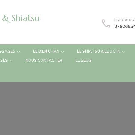
& Shiatsu
Prendre rend
0782655
SSAGES
LE DIEN CHAN
LE SHIATSU & LE DO IN
ISES
NOUS CONTACTER
LE BLOG