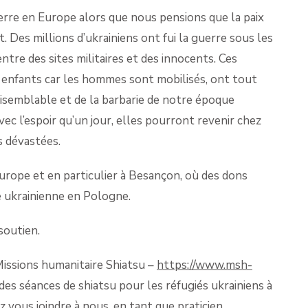
erre en Europe alors que nous pensions que la paix
. Des millions d’ukrainiens ont fui la guerre sous les
entre des sites militaires et des innocents. Ces
enfants car les hommes sont mobilisés, ont tout
raisemblable et de la barbarie de notre époque
vec l’espoir qu’un jour, elles pourront revenir chez
es dévastées.
Europe et en particulier à Besançon, où des dons
e ukrainienne en Pologne.
soutien.
issions humanitaire Shiatsu –
https://www.msh-
er des séances de shiatsu pour les réfugiés ukrainiens à
z vous joindre à nous, en tant que praticien