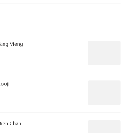
Vang Vieng
ooji
Dien Chan