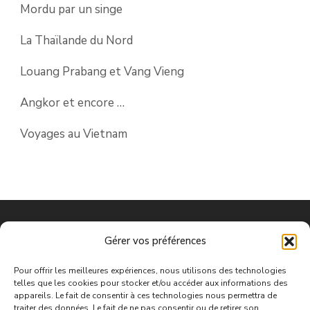
Mordu par un singe
La Thaïlande du Nord
Louang Prabang et Vang Vieng
Angkor et encore …
Voyages au Vietnam
Gérer vos préférences
Pour offrir les meilleures expériences, nous utilisons des technologies
Nos conditions générales de ventes
telles que les cookies pour stocker et/ou accéder aux informations des
Mentions légales
appareils. Le fait de consentir à ces technologies nous permettra de
traiter des données. Le fait de ne pas consentir ou de retirer son