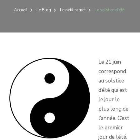
SOLSTICE
D’ÉTÉ
Accueil
Le Blog
Le petit carnet
Le solstice d’été
Le 21 juin
correspond
au solstice
d’été qui est
le jour le
plus long de
l’année. C’est
le premier
jour de l’été.